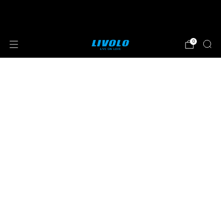
⭐⭐⭐⭐⭐ 4.8 sterren beoordeeld door meer
dan 251 klanten
0