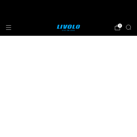
⭐⭐⭐⭐⭐ 4.8 sterren beoordeeld door meer
dan 251 klanten
0