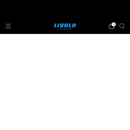
⭐⭐⭐⭐⭐ 4.8 sterren beoordeeld door meer
dan 251 klanten
0